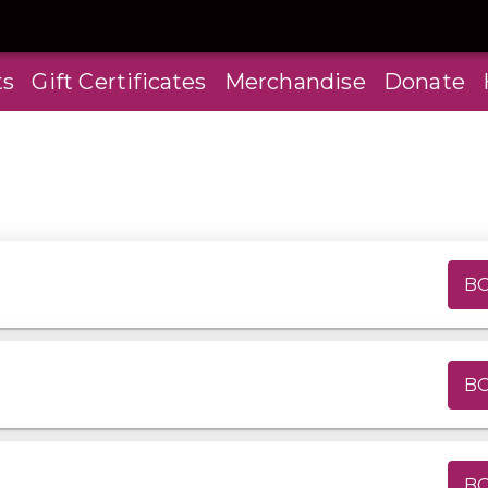
ts
Gift Certificates
Merchandise
Donate
B
B
B