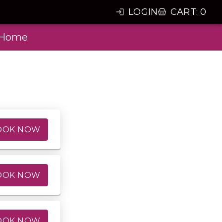
LOGIN
CART
:
0
Home
OOK NOW
OOK NOW
OOK NOW